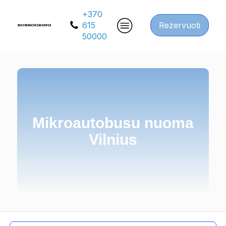
+370
615
Rezervuoti
50000
Mikroautobusu nuoma
Vilnius