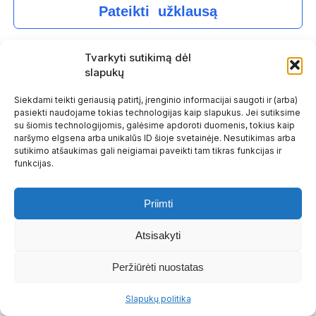
Pateikti užklausą
Kontaktai
Tvarkyti sutikimą dėl
Telefonas:
+370 615 50000
slapukų
El. paštas:
info@bookingsystem.app
Siekdami teikti geriausią patirtį, įrenginio informacijai saugoti ir (arba)
Darbo laikas: I-V 8-17
pasiekti naudojame tokias technologijas kaip slapukus. Jei sutiksime
Naudinga
su šiomis technologijomis, galėsime apdoroti duomenis, tokius kaip
naršymo elgsena arba unikalūs ID šioje svetainėje. Nesutikimas arba
SEO paslaugos
sutikimo atšaukimas gali neigiamai paveikti tam tikras funkcijas ir
funkcijas.
Slapukų politika
Visos teisės saugomos © 2026
PERSONALO
Priimti
ATRANKA
Atsisakyti
Privatumo politika
Peržiūrėti nuostatas
Slapukų politika