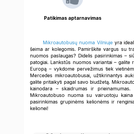
Patikimas aptarnavimas
Mikroautobusų nuoma Vilniuje
yra ideal
šeima ar kolegomis. Pamirškite vargus su tr
nuomos paslaugas? Didelis pasirinkimas – siū
patogiai. Lankstūs nuomos variantai – galite 
Europą – vykdome pervežimus tiek vietinėm
Mercedes mikroautobusai, užtikrinantys aukšč
galite pritaikyti pagal savo biudžetą. Mikroau
kainodara – skaidrumas ir prieinamumas.
Mikroautobuso nuoma su vairuotoju kaina 
pasirinkimas grupinėms kelionėms ir rengi
kelionei!