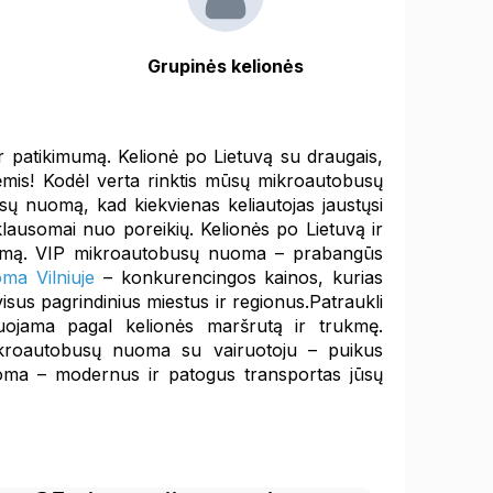
Grupinės kelionės
r patikimumą. Kelionė po Lietuvą su draugais,
ėmis! Kodėl verta rinktis mūsų mikroautobusų
sų nuomą, kad kiekvienas keliautojas jaustųsi
klausomai nuo poreikių. Kelionės po Lietuvą ir
ugumą. VIP mikroautobusų nuoma – prabangūs
ma Vilniuje
– konkurencingos kainos, kurias
isus pagrindinius miestus ir regionus.Patraukli
uojama pagal kelionės maršrutą ir trukmę.
ikroautobusų nuoma su vairuotoju – puikus
oma – modernus ir patogus transportas jūsų