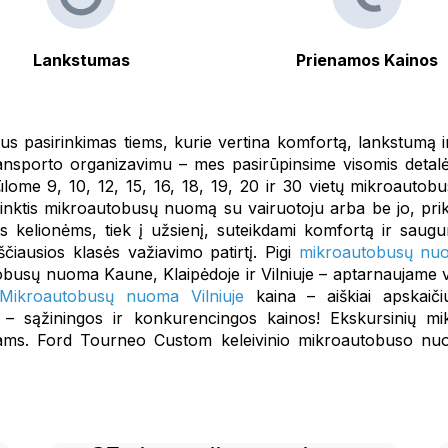
Lankstumas
Prienamos Kainos
us pasirinkimas tiems, kurie vertina komfortą, lankstumą i
ansporto organizavimu – mes pasirūpinsime visomis detal
lome 9, 10, 12, 15, 16, 18, 19, 20 ir 30 vietų mikroautobu
rinktis mikroautobusų nuomą su vairuotoju arba be jo, pri
s kelionėms, tiek į užsienį, suteikdami komfortą ir sa
iausios klasės važiavimo patirtį. Pigi
mikroautobusų nuo
tobusų nuoma Kaune, Klaipėdoje ir Vilniuje – aptarnaujame v
Mikroautobusų nuoma Vilniuje
kaina – aiškiai apskaiči
– sąžiningos ir konkurencingos kainos! Ekskursinių m
niams. Ford Tourneo Custom keleivinio mikroautobuso nu